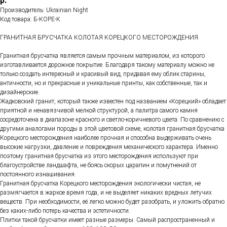
р.
Производитель: Ukrainian Night
Код товара: Б-КОРЕ-К
ГРАНИТНАЯ БРУСЧАТКА КОЛОТАЯ КОРЕЦКОГО МЕСТОРОЖДЕНИЯ.
Гранитная брусчатка является самым прочным материалом, из которого
изготавливается дорожное покрытие. Благодаря такому материалу можно не
только создать интересный и красивый вид, придавая ему облик старины,
античности, но и прекрасные и уникальные принты, как собственные, так и
дизайнерские.
Жадковский гранит, который также известен под названием «Корецкий» обладает
приятной и ненавязчивой мелкой структурой, а палитра самого камня
сосредоточена в диапазоне красного и светло-коричневого цвета. По сравнению с
другими аналогами породы в этой цветовой схеме, колотая гранитная брусчатка
Корецкого месторождения наиболее прочная и способна выдерживать очень
высокие нагрузки, давление и повреждения механического характера. Именно
поэтому гранитная брусчатка из этого месторождения используют при
благоустройстве ландшафта, не боясь скорых царапин и помутнений от
постоянного изнашивания.
Гранитная брусчатка Корецкого месторождения экологически чистая, не
размягчается в жаркое время года, и не выделяет никаких вредных летучих
веществ. При необходимости, её легко можно будет разобрать, и уложить обратно
без каких-либо потерь качества и эстетичности.
Плитки такой брусчатки имеет разные размеры. Самый распространенный и