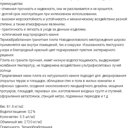
преимущества:
- отменная прочность и надежность, она не расслаивается и не крошится;
- долгий срок эксплуатации при интенсивном использовании;
- высокая морозостойкость и устойчивость к механическому воздействию разной
степени, а также атмосферным явлениям;
- практичность и легкость в уходе за данным изделием;
- эстетический вид природного камня.
Термообработанная гранитная плита Новоданиловского месторождения широко
применяется как внутри помещений, так и снаружи. Изысканность текстурного
узора и благородный красный цвет подчеркивают престиж экстерьерного
решения.
Плита из гранита прочная, имеет низкую водопоглощаемость, выдерживает
колебания температур, не подвержена воздействию ультрафиолетовых лучей
солнца.
Предлагаемая нами плита из натурального камня подходит для: декорирования
открытых террас и площадок; облицовки стен и пола в жилых комнатах и
офисных зданиях; создания эксклюзивного ландшафтного дизайна; мощения
тротуаров, площадей, парковых зон; изготовления входных групп и ступеней;
оформления автостоянок, станций метро, подземных переходов и т.д.
Вес: 81.6 кг/м2
Водопоглащение: 0,2%
Количество: 5.5 шт/м2
Объемный вес: 2720 кг/м2
Поверхность: Термообработанная