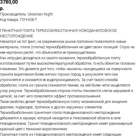
3780,00
р.
Производитель: Ukrainian Night
Код товара: ПЛ-НОВ-Т
ГРАНИТНАЯ ПЛИТА ТЕРМООБРАБОТАННАЯ НОВОДАНИЛОВСКОЕ
МЕСТОРОЖДЕНИЕ
Несмотря на тот факт, на современном рынке постоянно появляются новые
материалы, плита (плитка) термообработанная не сдает своих позиций. Спрос на
нее неустанно растет, что объясняется ее преимуществами.
Как нетрудно догадаться из самого названия, термообработанную плиту
изготавливают путем высокотемпературной обработки, то есть обжигом газовым
пламенем. Это делается для того, чтобы «выжечь» находящиеся на поверхности
гранита вкрапления более мягких горных пород, в результате чего она
упрочняется и снижается её водопроницаемость. За счет такого способа
обработки, плита из гранита становится темнее, на ней более четко выделяется
узор рисунка. Термообработанная сторона плиты становится слегка шершавой и
цепкой, за счет чего появляется эффект противоскольжения.
Такое свойство делает термообработанную плиту незаменимой для мощения
дорожек, подъездов, тропинок и других наружных элементов.
Термообработанная гранитная плита Новоданиловского месторождения
добывается в карьере, который находится в Николаевской области в селе
Новоданиловка. Гранит Новоданиловского месторождения имеет равномерный
красный цвет с темными вкраплениями.
Гранитная плита из Новоданиловского месторождения имеет следующие