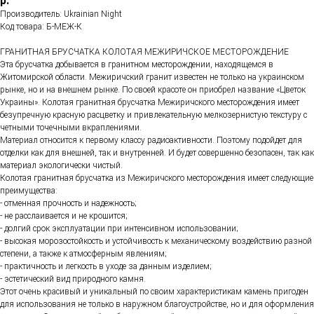
р.
Производитель: Ukrainian Night
Код товара: Б-МЕЖ-К
ГРАНИТНАЯ БРУСЧАТКА КОЛОТАЯ МЕЖИРИЧСКОЕ МЕСТОРОЖДЕНИЕ
Эта брусчатка добывается в гранитном месторождении, находящемся в
Житомирской области. Межиричский гранит известен не только на украинском
рынке, но и на внешнем рынке. По своей красоте он приобрел название «Цветок
Украины». Колотая гранитная брусчатка Межиричского месторождения имеет
безупречную красную расцветку и привлекательную мелкозернистую текстуру с
четными точечными вкраплениями.
Материал относится к первому классу радиоактивности. Поэтому подойдет для
отделки как для внешней, так и внутренней. И будет совершенно безопасен, так как
материал экологически чистый.
Колотая гранитная брусчатка из Межиричского месторождения имеет следующие
преимущества:
- отменная прочность и надежность;
- не расслаивается и не крошится;
- долгий срок эксплуатации при интенсивном использовании;
- высокая морозостойкость и устойчивость к механическому воздействию разной
степени, а также к атмосферным явлениям;
- практичность и легкость в уходе за данным изделием;
- эстетический вид природного камня.
Этот очень красивый и уникальный по своим характеристикам камень пригоден
для использования не только в наружном благоустройстве, но и для оформления