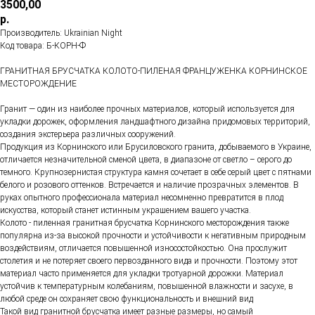
3500,00
р.
Производитель: Ukrainian Night
Код товара: Б-КОРН-Ф
ГРАНИТНАЯ БРУСЧАТКА КОЛОТО-ПИЛЕНАЯ ФРАНЦУЖЕНКА КОРНИНСКОЕ
МЕСТОРОЖДЕНИЕ
Гранит — один из наиболее прочных материалов, который используется для
укладки дорожек, оформления ландшафтного дизайна придомовых территорий,
создания экстерьера различных сооружений.
Продукция из Корнинского или Брусиловского гранита, добываемого в Украине,
отличается незначительной сменой цвета, в диапазоне от светло – серого до
темного. Крупнозернистая структура камня сочетает в себе серый цвет с пятнами
белого и розового оттенков. Встречается и наличие прозрачных элементов. В
руках опытного профессионала материал несомненно превратится в плод
искусства, который станет истинным украшением вашего участка.
Колото - пиленная гранитная брусчатка Корнинского месторождения также
популярна из-за высокой прочности и устойчивости к негативным природным
воздействиям, отличается повышенной износостойкостью. Она прослужит
столетия и не потеряет своего первозданного вида и прочности. Поэтому этот
материал часто применяется для укладки тротуарной дорожки. Материал
устойчив к температурным колебаниям, повышенной влажности и засухе, в
любой среде он сохраняет свою функциональность и внешний вид
Такой вид гранитной брусчатка имеет разные размеры, но самый