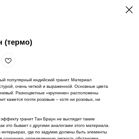
н (термо)
мый популярный индийский гранит. Материал
стурой, очень четкой и выраженной. Основные цвета
ичневый. Разноцветные «крупинки» расположены
нит кажется почти розовым – хотя ни розовых, ни
эффекту гранит Тан Браун не выглядит таким
к это бывает с другими аналогами этого материала.
в интерьерах, где по задумке должны быть элементы
ся сохранить определенную легкость обстановки.